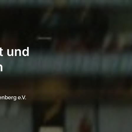
t und
n
enberg e.V.