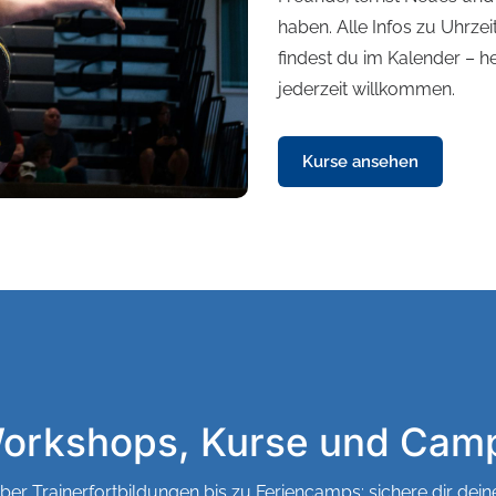
haben. Alle Infos zu Uhrze
findest du im Kalender – 
jederzeit willkommen.
Kurse ansehen
orkshops, Kurse und Cam
er Trainerfortbildungen bis zu Feriencamps: sichere dir dein