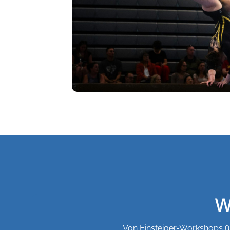
W
Von Einsteiger-Workshops üb